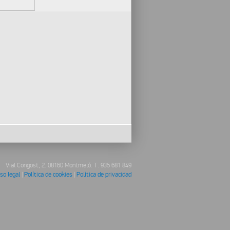
Vial Congost, 2. 08160 Montmeló. T. 935 681 849
so legal
|
Política de cookies
|
Política de privacidad