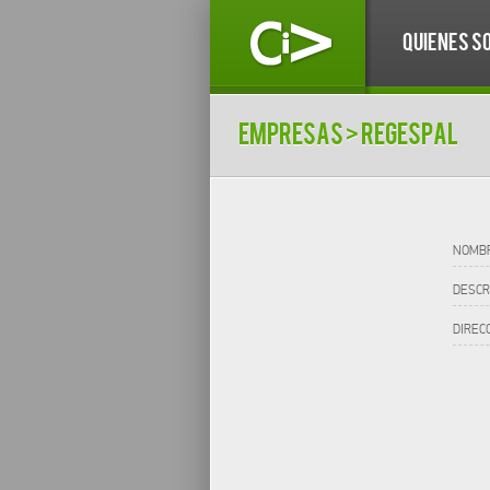
QUIENES S
empresas
> REGESPAL
NOMB
DESCR
DIREC