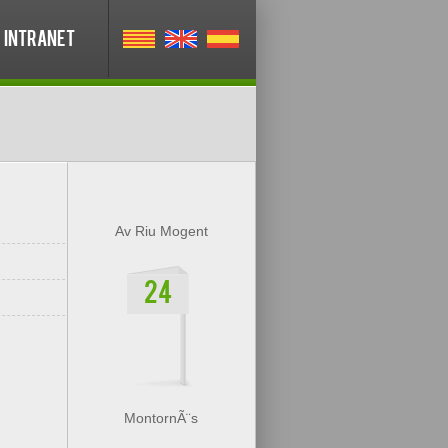
INTRANET
Av Riu Mogent
24
MontornÃ¨s