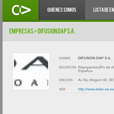
QUIENES SOMOS
LISTA DE 
empresas
> DIFUSION DAP S A.
DIFUSION DAP S A.
NOMBRE
RepresentaciÃ³n de e
DESCRIPCIÓN
EspaÃ±a
Av Riu Mogent 40, 08
DIRECCIÓN
http://www.dake-sa.es
WEB